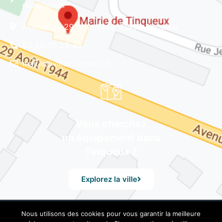
municipaux
Avenue du 29 Août 1944, 51430 Tinqueux
03 26 08 23 45
mairie@ville-tinqueux.fr
Vous cherchez
un équipement dans
Tinqueux ?
Explorez la ville
Nous utilisons des cookies pour vous garantir la meilleure
© Mairie de Tinqueux – Avenue du 29 Août 1944, 51430