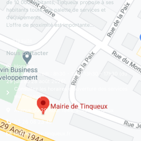
de 10 000 habitants, Tinqueux propose à ses
habitants toute une palette de services et
d’équipements.
L’offre de proximité est importante…
Lire la suite
Nous contacter
Horaires
Lundi au vendredi : 8h30 - 12h | 13h30 - 17h30 (du
29 juin au 28 août 2026)
Consultez les horaires d'ouverture des services
municipaux
Avenue du 29 Août 1944, 51430 Tinqueux
03 26 08 23 45
mairie@ville-tinqueux.fr