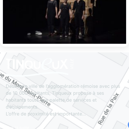
Deuxième ville de l’agglomération rémoise avec plus
de 10 000 habitants, Tinqueux propose à ses
habitants toute une palette de services et
d’équipements.
L’offre de proximité est importante…
Lire la suite