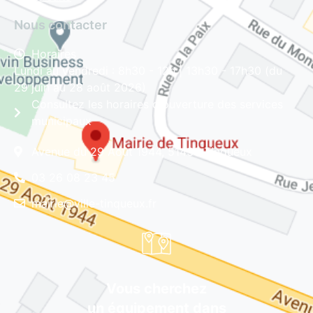
Nous contacter
Horaires
Lundi au vendredi : 8h30 - 12h | 13h30 - 17h30 (du
29 juin au 28 août 2026)
Consultez les horaires d'ouverture des services
municipaux
Avenue du 29 Août 1944, 51430 Tinqueux
03 26 08 23 45
mairie@ville-tinqueux.fr
Vous cherchez
un équipement dans