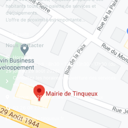
habitants toute une palette de services et
d’équipements.
L’offre de proximité est importante…
Lire la suite
Nous contacter
Horaires
Lundi au vendredi : 8h30 - 12h | 13h30 - 17h30 (du
29 juin au 28 août 2026)
Consultez les horaires d'ouverture des services
municipaux
Avenue du 29 Août 1944, 51430 Tinqueux
03 26 08 23 45
mairie@ville-tinqueux.fr