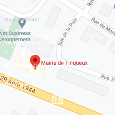
Lire la suite
Nous contacter
Horaires
Lundi au vendredi : 8h30 - 12h | 13h30 - 17h30 (du
29 juin au 28 août 2026)
Consultez les horaires d'ouverture des services
municipaux
Avenue du 29 Août 1944, 51430 Tinqueux
03 26 08 23 45
mairie@ville-tinqueux.fr