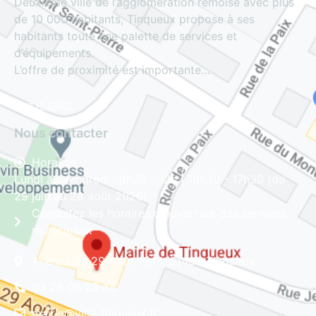
Deuxième ville de l’agglomération rémoise avec plus
de 10 000 habitants, Tinqueux propose à ses
habitants toute une palette de services et
d’équipements.
L’offre de proximité est importante…
Lire la suite
Nous contacter
Horaires
Lundi au vendredi : 8h30 - 12h | 13h30 - 17h30 (du
29 juin au 28 août 2026)
Consultez les horaires d'ouverture des services
municipaux
Avenue du 29 Août 1944, 51430 Tinqueux
03 26 08 23 45
mairie@ville-tinqueux.fr