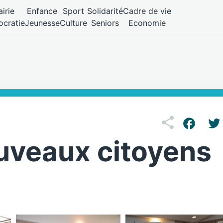
irie
Enfance
Sport
Solidarité
Cadre de vie
cratie
Jeunesse
Culture
Seniors
Economie
uveaux citoyens