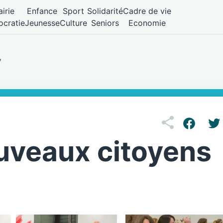
irie
Enfance
Sport
Solidarité
Cadre de vie
cratie
Jeunesse
Culture
Seniors
Economie
7
uveaux citoyens