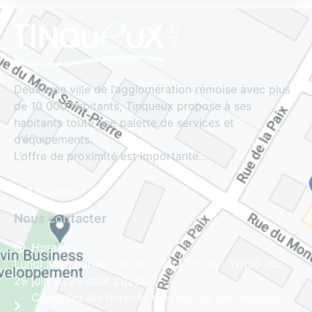
Deuxième ville de l’agglomération rémoise avec plus
de 10 000 habitants, Tinqueux propose à ses
habitants toute une palette de services et
d’équipements.
L’offre de proximité est importante…
Lire la suite
Nous contacter
Horaires
Lundi au vendredi : 8h30 - 12h | 13h30 - 17h30 (du
29 juin au 28 août 2026)
Consultez les horaires d'ouverture des services