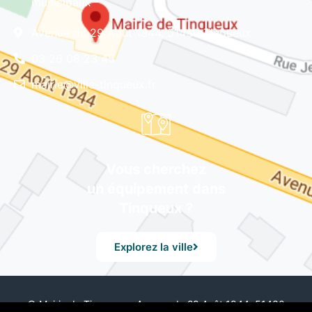
municipaux
Avenue du 29 Août 1944, 51430 Tinqueux
03 26 08 23 45
mairie@ville-tinqueux.fr
Vous cherchez
un équipement dans
Tinqueux ?
Explorez la ville
© Mairie de Tinqueux – Avenue du 29 Août 1944, 51430