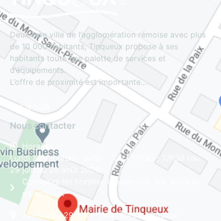
Deuxième ville de l’agglomération rémoise avec plus
de 10 000 habitants, Tinqueux propose à ses
habitants toute une palette de services et
d’équipements.
L’offre de proximité est importante…
Lire la suite
Nous contacter
Horaires
Lundi au vendredi : 8h30 - 12h | 13h30 - 17h30 (du
29 juin au 28 août 2026)
Consultez les horaires d'ouverture des services
municipaux
Avenue du 29 Août 1944, 51430 Tinqueux