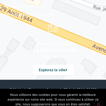
03 26 08 23 45
mairie@ville-tinqueux.fr
Vous cherchez
un équipement dans
Tinqueux ?
Explorez la ville
© Mairie de Tinqueux – Avenue du 29 Août 1944, 51430
Tinqueux – Tél. 03 26 08 23 45 –
Mentions Légales
– Design
Nous utilisons des cookies pour vous garantir la meilleure
by UXid
expérience sur notre site web. Si vous continuez à utiliser ce
site, nous supposerons que vous en êtes satisfait.