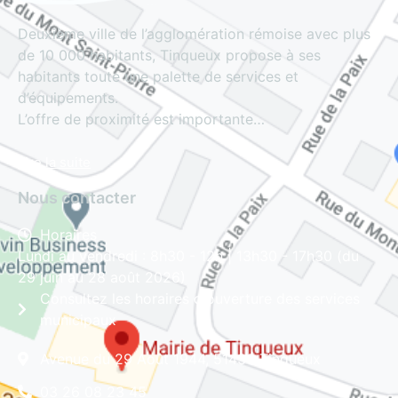
Deuxième ville de l’agglomération rémoise avec plus
de 10 000 habitants, Tinqueux propose à ses
habitants toute une palette de services et
d’équipements.
L’offre de proximité est importante…
Lire la suite
Nous contacter
Horaires
Lundi au vendredi : 8h30 - 12h | 13h30 - 17h30 (du
29 juin au 28 août 2026)
Consultez les horaires d'ouverture des services
municipaux
Avenue du 29 Août 1944, 51430 Tinqueux
03 26 08 23 45