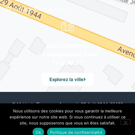
mairie@ville-tinqueux.fr
Vous cherchez
un équipement dans
Tinqueux ?
Explorez la ville
© Mairie de Tinqueux – Avenue du 29 Août 1944, 51430
Tinqueux – Tél. 03 26 08 23 45 –
Mentions Légales
– Design
Nous utilisons des cookies pour vous garantir la meilleure
by UXid
expérience sur notre site web. Si vous continuez à utiliser ce
site, nous supposerons que vous en êtes satisfait.
Ok
Politique de confidentialité