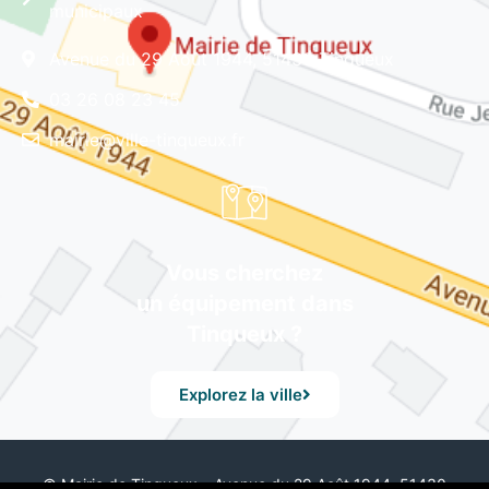
municipaux
Avenue du 29 Août 1944, 51430 Tinqueux
03 26 08 23 45
mairie@ville-tinqueux.fr
Vous cherchez
un équipement dans
Tinqueux ?
Explorez la ville
© Mairie de Tinqueux – Avenue du 29 Août 1944, 51430