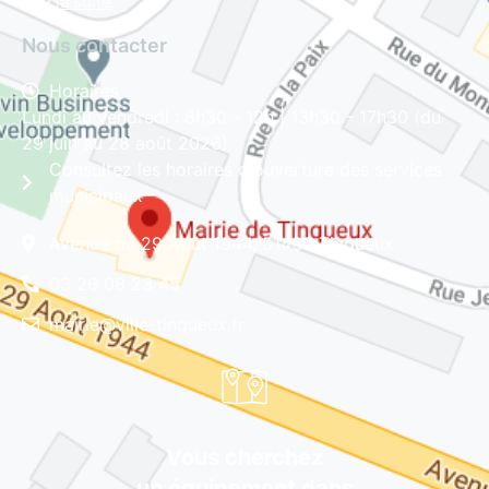
Lire la suite
Nous contacter
Horaires
Lundi au vendredi : 8h30 - 12h | 13h30 - 17h30 (du
29 juin au 28 août 2026)
Consultez les horaires d'ouverture des services
municipaux
Avenue du 29 Août 1944, 51430 Tinqueux
03 26 08 23 45
mairie@ville-tinqueux.fr
Vous cherchez
un équipement dans