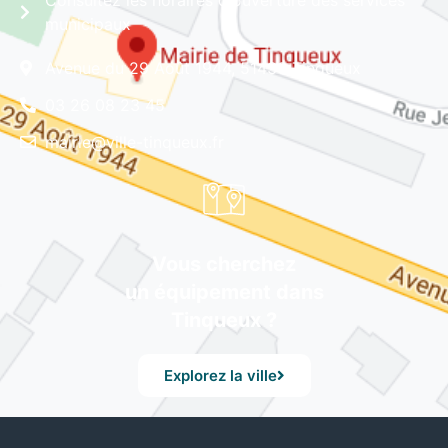
Consultez les horaires d'ouverture des services
municipaux
Avenue du 29 Août 1944, 51430 Tinqueux
03 26 08 23 45
mairie@ville-tinqueux.fr
Vous cherchez
un équipement dans
Tinqueux ?
Explorez la ville