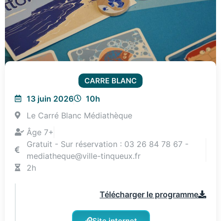
CARRE BLANC
13 juin 2026
10h
Le Carré Blanc Médiathèque
Âge 7+
Gratuit - Sur réservation : 03 26 84 78 67 -
mediatheque@ville-tinqueux.fr
2h
Télécharger le programme
Site internet