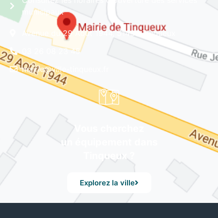
Consultez les horaires d'ouverture des services
municipaux
Avenue du 29 Août 1944, 51430 Tinqueux
03 26 08 23 45
mairie@ville-tinqueux.fr
Vous cherchez
un équipement dans
Tinqueux ?
Explorez la ville