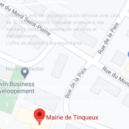
Deuxième ville de l’agglomération rémoise avec plus
de 10 000 habitants, Tinqueux propose à ses
habitants toute une palette de services et
d’équipements.
L’offre de proximité est importante…
Lire la suite
Nous contacter
Horaires
Lundi au vendredi : 8h30 - 12h | 13h30 - 17h30 (du
29 juin au 28 août 2026)
Consultez les horaires d'ouverture des services
municipaux
Avenue du 29 Août 1944, 51430 Tinqueux