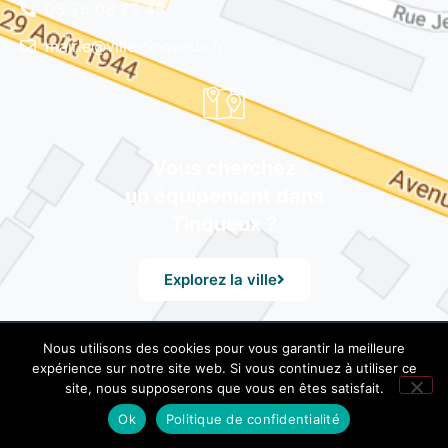
03 26 08 23 45
mairie@ville-tinqueux.fr
Vous cherchez
un équipement dans
Tinqueux ?
Explorez la ville
Nous utilisons des cookies pour vous garantir la meilleure
© Mairie de Tinqueux – Avenue du 29 Août 1944, 51430
expérience sur notre site web. Si vous continuez à utiliser ce
Tinqueux – Tél. 03 26 08 23 45 –
Mentions Légales
– Design
site, nous supposerons que vous en êtes satisfait.
by UXid
Ok
Politique de confidentialité