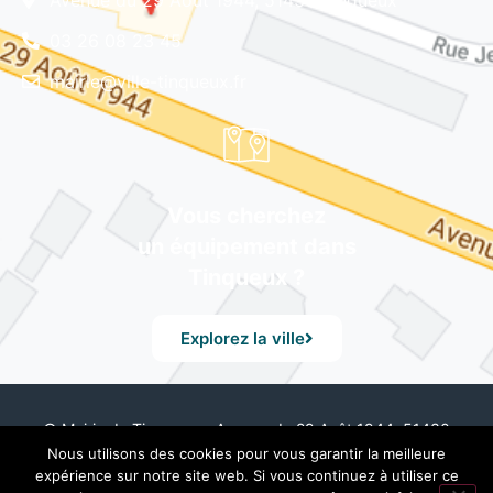
03 26 08 23 45
mairie@ville-tinqueux.fr
Vous cherchez
un équipement dans
Tinqueux ?
Explorez la ville
© Mairie de Tinqueux – Avenue du 29 Août 1944, 51430
Tinqueux – Tél. 03 26 08 23 45 –
Mentions Légales
– Design
Nous utilisons des cookies pour vous garantir la meilleure
by UXid
expérience sur notre site web. Si vous continuez à utiliser ce