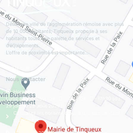
Deuxième ville de l’agglomération rémoise avec plus
de 10 000 habitants, Tinqueux propose à ses
habitants toute une palette de services et
d’équipements.
L’offre de proximité est importante…
Lire la suite
Nous contacter
Horaires
Lundi au vendredi : 8h30 - 12h | 13h30 - 17h30 (du
29 juin au 28 août 2026)
Consultez les horaires d'ouverture des services
municipaux
Avenue du 29 Août 1944, 51430 Tinqueux