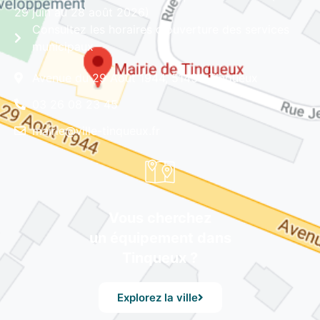
29 juin au 28 août 2026)
Consultez les horaires d'ouverture des services
municipaux
Avenue du 29 Août 1944, 51430 Tinqueux
03 26 08 23 45
mairie@ville-tinqueux.fr
Vous cherchez
un équipement dans
Tinqueux ?
Explorez la ville