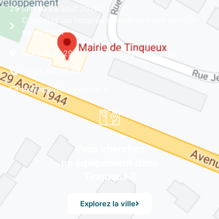
29 juin au 28 août 2026)
Consultez les horaires d'ouverture des services
municipaux
Avenue du 29 Août 1944, 51430 Tinqueux
03 26 08 23 45
mairie@ville-tinqueux.fr
Vous cherchez
un équipement dans
Tinqueux ?
Explorez la ville