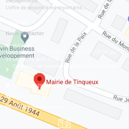
d’équipements.
L’offre de proximité est importante…
Lire la suite
Nous contacter
Horaires
Lundi au vendredi : 8h30 - 12h | 13h30 - 17h30 (du
29 juin au 28 août 2026)
Consultez les horaires d'ouverture des services
municipaux
Avenue du 29 Août 1944, 51430 Tinqueux
03 26 08 23 45
mairie@ville-tinqueux.fr