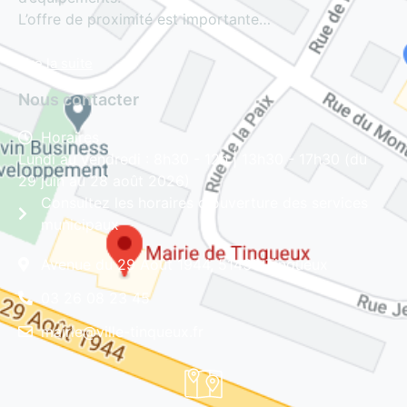
L’offre de proximité est importante…
Lire la suite
Nous contacter
Horaires
Lundi au vendredi : 8h30 - 12h | 13h30 - 17h30 (du
29 juin au 28 août 2026)
Consultez les horaires d'ouverture des services
municipaux
Avenue du 29 Août 1944, 51430 Tinqueux
03 26 08 23 45
mairie@ville-tinqueux.fr