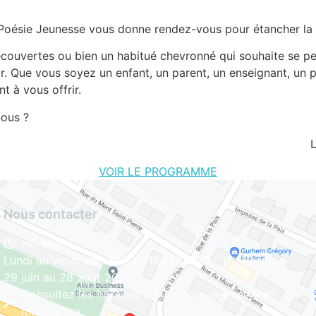
a Poésie Jeunesse vous donne rendez-vous pour étancher la s
ouvertes ou bien un habitué chevronné qui souhaite se per
ir. Que vous soyez un enfant, un parent, un enseignant, un
t à vous offrir.
nous ?
L
VOIR LE PROGRAMME
Nous contacter
Horaires
Lundi au vendredi : 8h30 - 12h | 13h30 - 17h30 (du
29 juin au 28 août 2026)
Consultez les horaires d'ouverture des services
municipaux