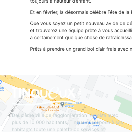
toujours à hauteur d’enfant.
Et en février, la désormais célèbre Fête de l
Que vous soyez un petit nouveau avide de déc
et trouverez une équipe prête à vous accueill
a certainement quelque chose de rafraîchissan
Prêts à prendre un grand bol d’air frais avec 
Deuxième ville de l’agglomération rémoise avec
plus de 10 000 habitants, Tinqueux propose à ses
habitants toute une palette de services et