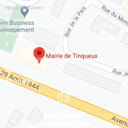
Nous contacter
Horaires
Lundi au vendredi : 8h30 - 12h | 13h30 - 17h30 (du
29 juin au 28 août 2026)
Consultez les horaires d'ouverture des services
municipaux
Avenue du 29 Août 1944, 51430 Tinqueux
03 26 08 23 45
mairie@ville-tinqueux.fr
Vous cherchez
un équipement dans