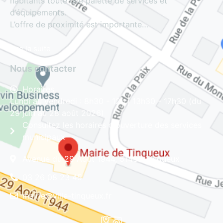
habitants toute une palette de services et
d’équipements.
L’offre de proximité est importante…
Lire la suite
Nous contacter
Horaires
Lundi au vendredi : 8h30 - 12h | 13h30 - 17h30 (du
29 juin au 28 août 2026)
Consultez les horaires d'ouverture des services
municipaux
Avenue du 29 Août 1944, 51430 Tinqueux
03 26 08 23 45
mairie@ville-tinqueux.fr