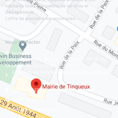
habitants toute une palette de services et
d’équipements.
L’offre de proximité est importante…
Lire la suite
Nous contacter
Horaires
Lundi au vendredi : 8h30 - 12h | 13h30 - 17h30 (du
29 juin au 28 août 2026)
Consultez les horaires d'ouverture des services
municipaux
Avenue du 29 Août 1944, 51430 Tinqueux
03 26 08 23 45
mairie@ville-tinqueux.fr