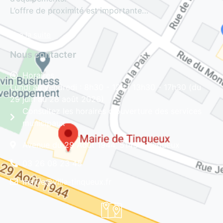
L’offre de proximité est importante…
Lire la suite
Nous contacter
Horaires
Lundi au vendredi : 8h30 - 12h | 13h30 - 17h30 (du
29 juin au 28 août 2026)
Consultez les horaires d'ouverture des services
municipaux
Avenue du 29 Août 1944, 51430 Tinqueux
03 26 08 23 45
mairie@ville-tinqueux.fr