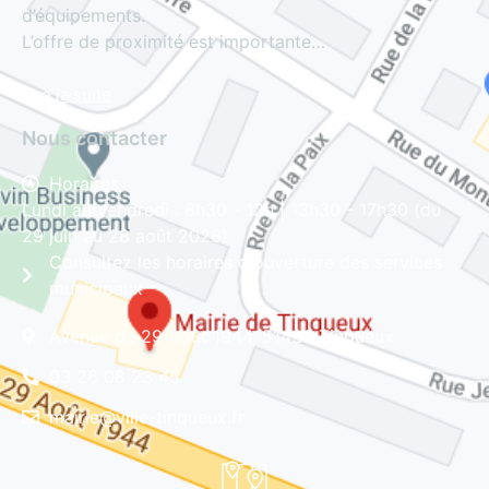
d’équipements.
L’offre de proximité est importante…
Lire la suite
Nous contacter
Horaires
Lundi au vendredi : 8h30 - 12h | 13h30 - 17h30 (du
29 juin au 28 août 2026)
Consultez les horaires d'ouverture des services
municipaux
Avenue du 29 Août 1944, 51430 Tinqueux
03 26 08 23 45
mairie@ville-tinqueux.fr