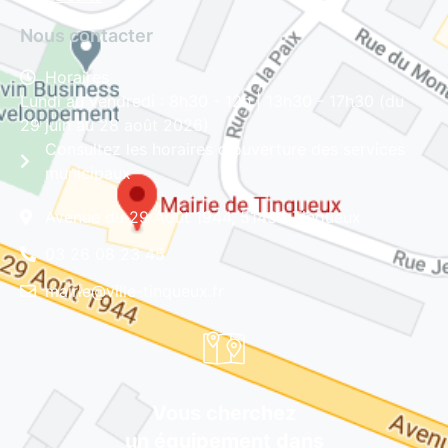
Nous contacter
Horaires
Lundi au vendredi : 8h30 - 12h | 13h30 - 17h30 (du
29 juin au 28 août 2026)
Consultez les horaires d'ouverture des services
municipaux
Avenue du 29 Août 1944, 51430 Tinqueux
03 26 08 23 45
mairie@ville-tinqueux.fr
Vous cherchez
un équipement dans