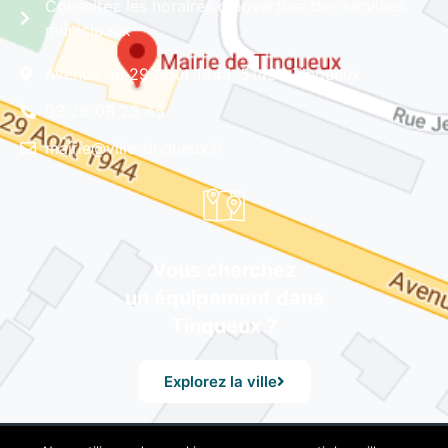
Consultez les horaires d'ouverture des services
municipaux
Avenue du 29 Août 1944, 51430 Tinqueux
03 26 08 23 45
mairie@ville-tinqueux.fr
Vous cherchez
un équipement dans
Tinqueux ?
Explorez la ville