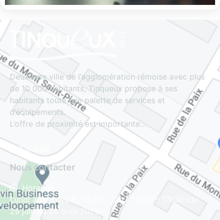
Deuxième ville de l’agglomération rémoise avec plus
de 10 000 habitants, Tinqueux propose à ses
habitants toute une palette de services et
d’équipements.
L’offre de proximité est importante…
Lire la suite
Nous contacter
Horaires
Lundi au vendredi : 8h30 - 12h | 13h30 - 17h30 (du
29 juin au 28 août 2026)