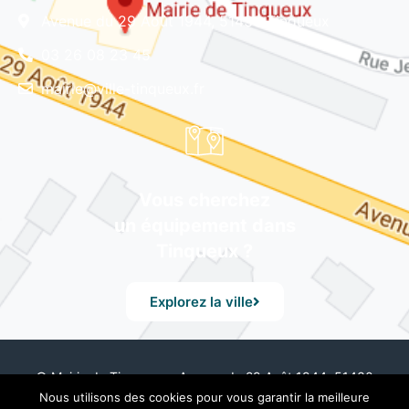
Avenue du 29 Août 1944, 51430 Tinqueux
03 26 08 23 45
mairie@ville-tinqueux.fr
Vous cherchez
un équipement dans
Tinqueux ?
Explorez la ville
© Mairie de Tinqueux – Avenue du 29 Août 1944, 51430
Tinqueux – Tél. 03 26 08 23 45 –
Mentions Légales
– Design
Nous utilisons des cookies pour vous garantir la meilleure