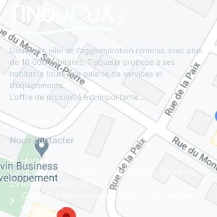
Deuxième ville de l’agglomération rémoise avec plus
de 10 000 habitants, Tinqueux propose à ses
habitants toute une palette de services et
d’équipements.
L’offre de proximité est importante…
Lire la suite
Nous contacter
Horaires
Lundi au vendredi : 8h30 - 12h | 13h30 - 17h30 (du
29 juin au 28 août 2026)
Consultez les horaires d'ouverture des services
municipaux