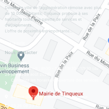
Deuxième ville de l’agglomération rémoise avec plus
de 10 000 habitants, Tinqueux propose à ses
habitants toute une palette de services et
d’équipements.
L’offre de proximité est importante…
Lire la suite
Nous contacter
Horaires
Lundi au vendredi : 8h30 - 12h | 13h30 - 17h30 (du
29 juin au 28 août 2026)
Consultez les horaires d'ouverture des services
municipaux
Avenue du 29 Août 1944, 51430 Tinqueux
03 26 08 23 45