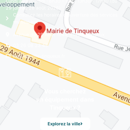
Lundi au vendredi : 8h30 - 12h | 13h30 - 17h30 (du
29 juin au 28 août 2026)
Consultez les horaires d'ouverture des services
municipaux
Avenue du 29 Août 1944, 51430 Tinqueux
03 26 08 23 45
mairie@ville-tinqueux.fr
Vous cherchez
un équipement dans
Tinqueux ?
Explorez la ville