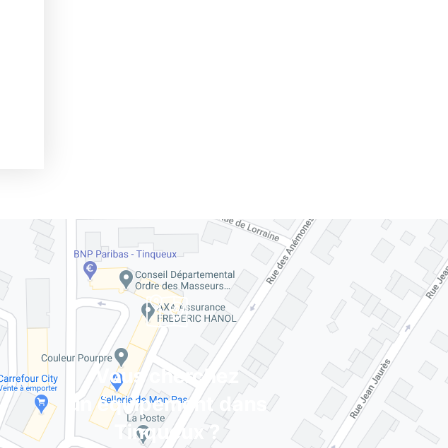
Vous cherchez
un équipement dans
Tinqueux ?