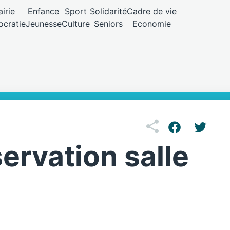
irie
Enfance
Sport
Solidarité
Cadre de vie
cratie
Jeunesse
Culture
Seniors
Economie
ervation salle