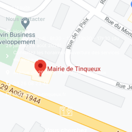
Lire la suite
Nous contacter
Horaires
Lundi au vendredi : 8h30 - 12h | 13h30 - 17h30 (du
29 juin au 28 août 2026)
Consultez les horaires d'ouverture des services
municipaux
Avenue du 29 Août 1944, 51430 Tinqueux
03 26 08 23 45
mairie@ville-tinqueux.fr
Vous cherchez